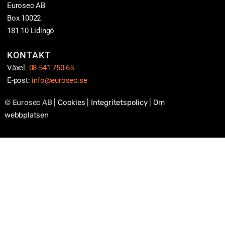
Eurosec AB
Box 10022
181 10 Lidingö
KONTAKT
Växel:
08-541 750 65
E-post:
info@eurosec.se
© Eurosec AB |
Cookies
|
Integritetspolicy
|
Om
webbplatsen