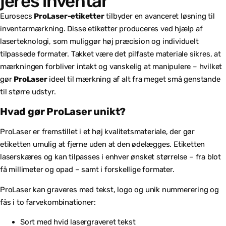
jeres inventar
Eurosecs
ProLaser-etiketter
tilbyder en avanceret løsning til
inventarmærkning. Disse etiketter produceres ved hjælp af
laserteknologi, som muliggør høj præcision og individuelt
tilpassede formater. Takket være det pilfaste materiale sikres, at
mærkningen forbliver intakt og vanskelig at manipulere – hvilket
gør
ProLaser
ideel til mærkning af alt fra meget små genstande
til større udstyr.
Hvad gør ProLaser unikt?
ProLaser er fremstillet i et høj kvalitetsmateriale, der gør
etiketten umulig at fjerne uden at den ødelægges. Etiketten
laserskæres og kan tilpasses i enhver ønsket størrelse – fra blot
få millimeter og opad – samt i forskellige formater.
ProLaser kan graveres med tekst, logo og unik nummerering og
fås i to farvekombinationer:
Sort med hvid lasergraveret tekst