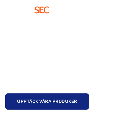
HEM
»
STÖLDMÄRKNING
»
TILLBEHÖR
Tillbehör
Komplettera er stöldmärkning med praktiska
tillbehör som varningsdekaler, skyddshandskar
och rengöringsdukar – allt för att säkerställa en
tydlig och hållbar märkning.
UPPTÄCK VÅRA PRODUKER